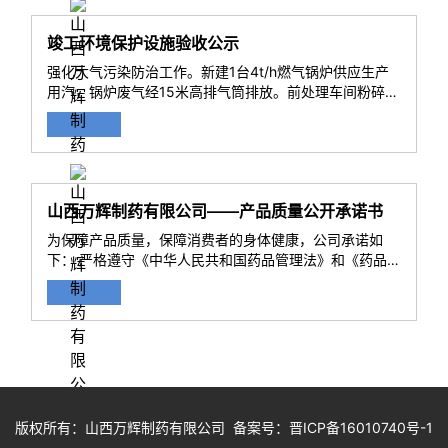
竣工环境保护设施验收公示
强化大气污染防治工作。新建1台4t/h燃气锅炉供应生产
用汽，锅炉废气经15米高排气筒排放。前处理车间粉碎粉
尘配套建设“旋风除尘器+布袋除尘器”处理，经15米高排
气筒排放；...
山西万辉制药有限公司——产品质量公开承诺书
为保障产品质量，保障消费者的身体健康，公司承诺如
下： 严格遵守《中华人民共和国药品管理法》和《药品
生产质量管理规范》等法律法规的规定...
版权所有：山西万辉制药有限公司 备案号：
晋ICP备16010740号-1