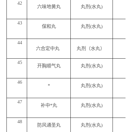
42
六味地黄丸
丸剂(水丸)
43
保和丸
丸剂(水丸)
44
六合定中丸
丸剂（水丸）
每
45
开胸顺气丸
丸剂(水丸)
46
*
丸剂(水丸)
47
补中*丸
丸剂(水丸)
48
防风通圣丸
丸剂(水丸)