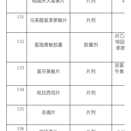
硫酸庆大霉素片
片剂
40m
131
马来酸氯苯那敏片
片剂
对乙酰氨
132
啡因15
氨咖黄敏胶囊
胶囊剂
苯那敏
双氯芬酸
133
氯芬黄敏片
片剂
牛黄15
那
134
吡拉西坦片
片剂
135
去痛片
片剂
136