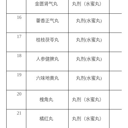
金匮肾气丸
丸剂（水蜜丸）
每
16
藿香正气丸
丸剂(水蜜丸)
17
桂枝茯苓丸
丸剂(水蜜丸)
18
人参健脾丸
丸剂(水蜜丸)
19
六味地黄丸
丸剂(水蜜丸)
20
槐角丸
丸剂（水蜜丸）
每
21
橘红丸
丸剂（水蜜丸）
每