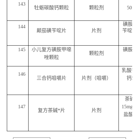
143
牡蛎碳酸钙颗粒
颗粒剂
50mg
磺胺甲噁
144
颠茄磺苄啶片
片剂
苄啶80
145
小儿复方磺胺甲噁
磺胺甲噁
颗粒剂
唑颗粒
苄
乳酸钙5
146
三合钙咀嚼片
片剂（咀嚼）
钙50
茶碱2
147
15mg
复方茶碱*片
片剂
盐酸*