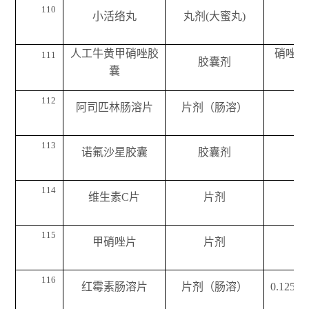
110
小活络丸
丸剂(大蜜丸)
人工牛黄甲硝唑胶
硝唑0
111
胶囊剂
囊
112
阿司匹林肠溶片
片剂（肠溶）
113
诺氟沙星胶囊
胶囊剂
114
维生素C片
片剂
115
甲硝唑片
片剂
116
红霉素肠溶片
片剂（肠溶）
0.125g
（