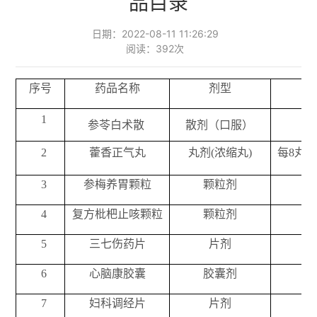
品目录
日期：2022-08-11 11:26:29
阅读：
392
次
序号
药品名称
剂型
1
参苓白术散
散剂（口服）
每
2
藿香正气丸
丸剂(浓缩丸)
每8丸相
3
参梅养胃颗粒
颗粒剂
每
4
复方枇杷止咳颗粒
颗粒剂
每
5
三七伤药片
片剂
6
心脑康胶囊
胶囊剂
每粒
7
妇科调经片
片剂