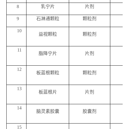
8
乳宁片
片剂
9
石淋通颗粒
颗粒剂
每
10
益视颗粒
颗粒剂
每
11
脂降宁片
片剂
12
板蓝根颗粒
颗粒剂
每
13
板蓝根片
片剂
14
脑灵素胶囊
胶囊剂
每粒
15