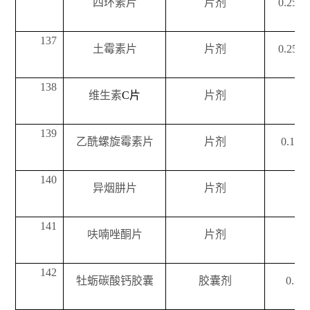
四环素片
片剂
0.25g
137
土霉素片
片剂
0.25g
138
维生素
C
片
片剂
139
乙酰螺旋霉素片
片剂
0.1g
140
异烟肼片
片剂
141
呋喃唑酮片
片剂
142
牡蛎碳酸钙胶囊
胶囊剂
0.1g