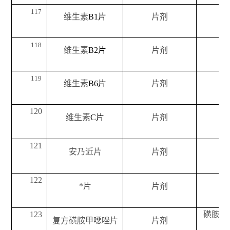
117
维生素
B1
片
片剂
118
维生素
B2
片
片剂
119
维生素
B6
片
片剂
120
维生素
C
片
片剂
121
安乃近片
片剂
122
*片
片剂
123
磺胺甲
复方磺胺甲噁唑片
片剂