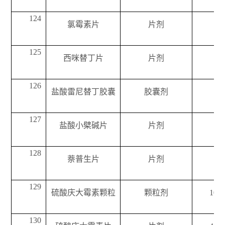
124
氯霉素片
片剂
125
西咪替丁片
片剂
126
盐酸雷尼替丁胶囊
胶囊剂
127
盐酸小檗碱片
片剂
128
萘普生片
片剂
129
硫酸庆大霉素颗粒
颗粒剂
10m
130